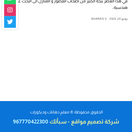
في هذا العصر يتجه الكثير من أصحاب القصور و المنازل الى البحث عن حلول
هندسية…
يونيو 20, 2026
0 SHARES
الحقوق محفوظة © معلم دهانات وديكورات
شركة تصميم مواقع
-
سبأتك
967770422300