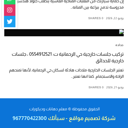
إن حماية سيارتك من التقلبات المناخيه القاسية يتطلب حلولا هندسية
مدروسة تدمج ببراعة بين المتانه…
يونيو 22, 2026
0 SHARES
حداده
تركيب جلسات خارجية حي الرحمانية ت: 0554912521 ، جلسات
خارجية للحدائق
تعتبر الجلسات الخارجية ملاذات هادئة لسكان حي الرحمانية، لأنها تمنحهم
الراحة والاستجمام. كما انها تعتبر…
يونيو 21, 2026
0 SHARES
الحقوق محفوظة © معلم دهانات وديكورات
شركة تصميم مواقع
-
سبأتك
967770422300