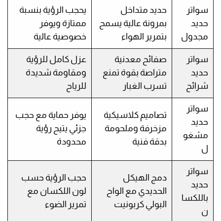
سواتر
حديد متداخل
يحجب الرؤية بنسبة
حديد
بمرونة عالية يسمح
ممتازة ويوفر
مجدول
بتمرير الهواء
خصوصية عالية
سواتر
صفائح معدنية
عزل كامل للرؤية
حديد
متراصة بقوة تمنع
ومقاومة شديدة
شرائح
تسرب الغبار
للرياح
سواتر
تصاميم كلاسيكية
يوفر حماية مع حجب
حديد
مزخرفة وملحومة
جزئي يتيح رؤية
مشغو
بدقة فنية
محدودة
ل
سواتر
دمج الهيكل
حجب الرؤية حسب
حديد
الحديدي مع الواح
لون اللكسان مع
باللكسا
البولي كربونيت
تمرير الضوء
ن