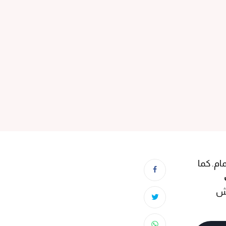
ام. كما
اش