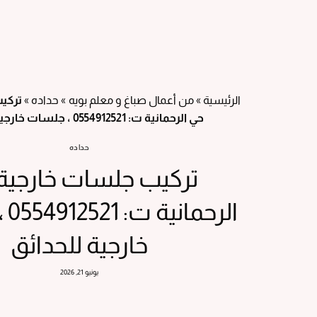
الرئيسية
»
من أعمال صباغ و معلم بويه
»
حداده
»
تركي
حي الرحمانية ت: 0554912521 ، جلسات خارجية للحدائق
حداده
تركيب جلسات خارجية
الر
خارجية للحدائق
يونيو 21, 2026