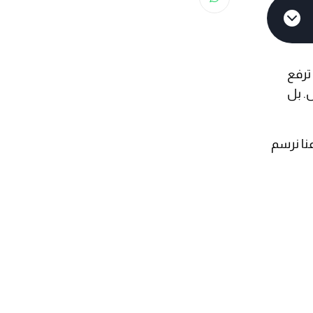
ترفع
. بل
نا نرسم