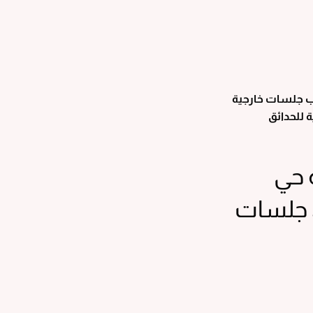
ب جلسات خارجية
 حي
حمانية ت: 0554912521 ، جلسات